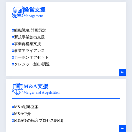
経営支援
Management
組織戦略/計画策定
新規事業創出支援
事業再構築支援
事業アライアンス
カーボンオフセット
クレジット創出/調達
M&A支援
Merger and Acquisition
M&A戦略立案
M&A仲介
M&A後の統合プロセス(PMI)