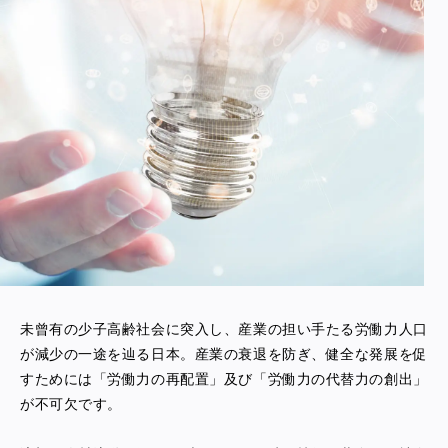
未曾有の少子高齢社会に突入し、産業の担い手たる労働力人口
が減少の一途を辿る日本。産業の衰退を防ぎ、健全な発展を促
すためには「労働力の再配置」及び「労働力の代替力の創出」
が不可欠です。