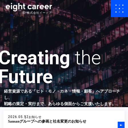
旧 株式会社イードア
Creating
the
Future
経営資源である「ヒト・モノ・カネ・情報・顧客」へアプローチ
し、
戦略の策定・実行まで、あらゆる側面からご支援いたします。
2026.05.12
お知らせ
Sansanグループへの参画と社名変更のお知らせ