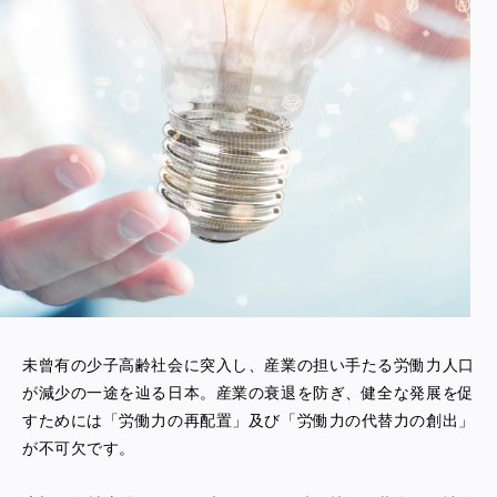
未曾有の少子高齢社会に突入し、産業の担い手たる労働力人口
が減少の一途を辿る日本。産業の衰退を防ぎ、健全な発展を促
すためには「労働力の再配置」及び「労働力の代替力の創出」
が不可欠です。