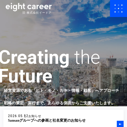
旧 株式会社イードア
Creating
the
Future
経営資源である「ヒト・モノ・カネ・情報・顧客」へアプローチ
し、
戦略の策定・実行まで、あらゆる側面からご支援いたします。
2026.05.12
お知らせ
Sansanグループへの参画と社名変更のお知らせ