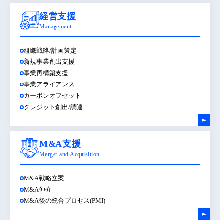
経営支援
Management
組織戦略/計画策定
新規事業創出支援
事業再構築支援
事業アライアンス
カーボンオフセット
クレジット創出/調達
M&A支援
Merger and Acquisition
M&A戦略立案
M&A仲介
M&A後の統合プロセス(PMI)