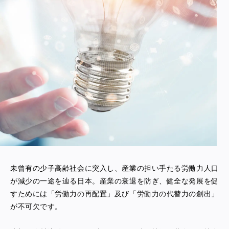
未曾有の少子高齢社会に突入し、産業の担い手たる労働力人口
が減少の一途を辿る日本。産業の衰退を防ぎ、健全な発展を促
すためには「労働力の再配置」及び「労働力の代替力の創出」
が不可欠です。