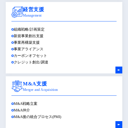
経営支援
Management
組織戦略/計画策定
新規事業創出支援
事業再構築支援
事業アライアンス
カーボンオフセット
クレジット創出/調達
M&A支援
Merger and Acquisition
M&A戦略立案
M&A仲介
M&A後の統合プロセス(PMI)