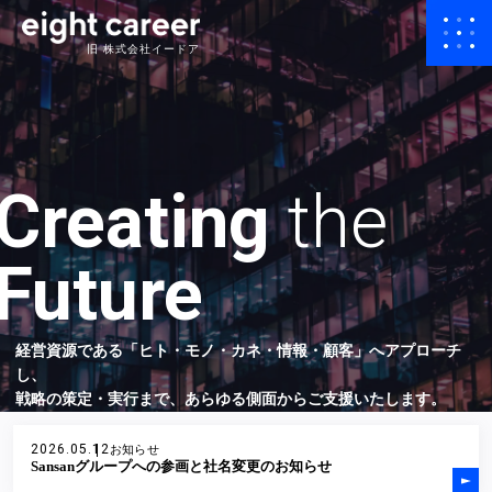
旧 株式会社イードア
Creating
the
Future
経営資源である「ヒト・モノ・カネ・情報・顧客」へアプローチ
し、
戦略の策定・実行まで、あらゆる側面からご支援いたします。
2026.05.12
お知らせ
Sansanグループへの参画と社名変更のお知らせ