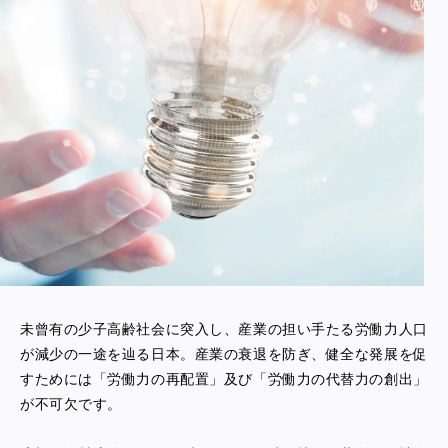
未曾有の少子高齢社会に突入し、産業の担い手たる労働力人口
が減少の一途を辿る日本。産業の衰退を防ぎ、健全な発展を促
すためには「労働力の再配置」及び「労働力の代替力の創出」
が不可欠です。