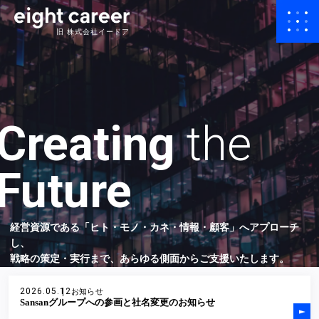
旧 株式会社イードア
Creating
the
Future
経営資源である「ヒト・モノ・カネ・情報・顧客」へアプローチ
し、
戦略の策定・実行まで、あらゆる側面からご支援いたします。
2026.05.12
お知らせ
Sansanグループへの参画と社名変更のお知らせ