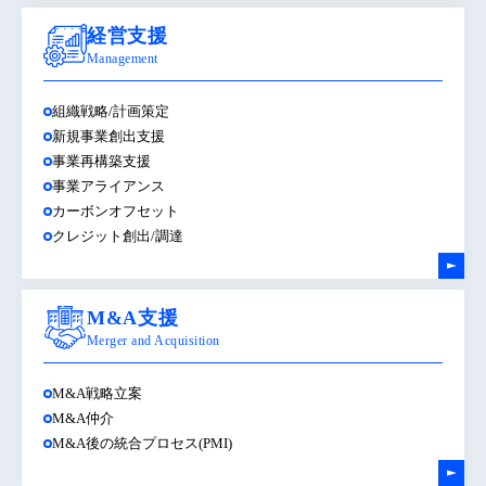
経営支援
Management
組織戦略/計画策定
新規事業創出支援
事業再構築支援
事業アライアンス
カーボンオフセット
クレジット創出/調達
M&A支援
Merger and Acquisition
M&A戦略立案
M&A仲介
M&A後の統合プロセス(PMI)