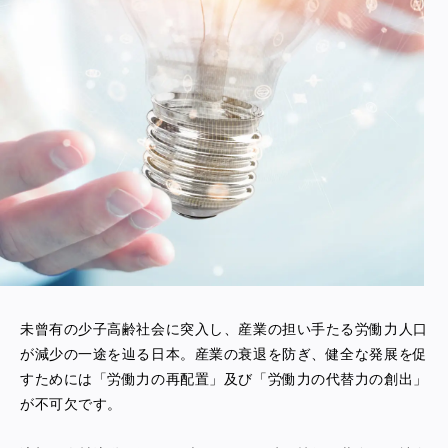
未曾有の少子高齢社会に突入し、産業の担い手たる労働力人口
が減少の一途を辿る日本。産業の衰退を防ぎ、健全な発展を促
すためには「労働力の再配置」及び「労働力の代替力の創出」
が不可欠です。