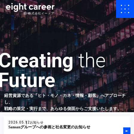
旧 株式会社イードア
Creating
the
Future
経営資源である「ヒト・モノ・カネ・情報・顧客」へアプローチ
し、
戦略の策定・実行まで、あらゆる側面からご支援いたします。
2026.05.12
お知らせ
Sansanグループへの参画と社名変更のお知らせ