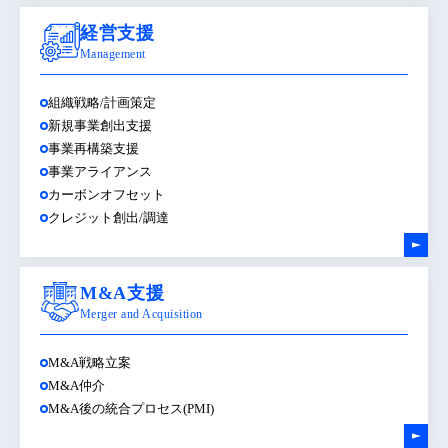
経営支援
Management
組織戦略/計画策定
新規事業創出支援
事業再構築支援
事業アライアンス
カーボンオフセット
クレジット創出/調達
M&A支援
Merger and Acquisition
M&A戦略立案
M&A仲介
M&A後の統合プロセス(PMI)