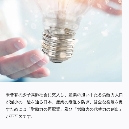
未曾有の少子高齢社会に突入し、産業の担い手たる労働力人口
が減少の一途を辿る日本。産業の衰退を防ぎ、健全な発展を促
すためには「労働力の再配置」及び「労働力の代替力の創出」
が不可欠です。