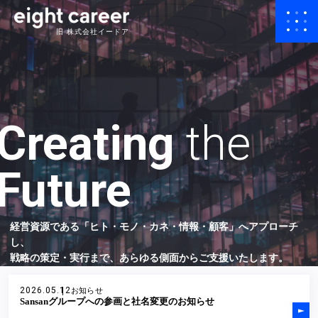
旧 株式会社イードア
Creating
the
Future
経営資源である「ヒト・モノ・カネ・情報・顧客」へアプローチ
し、
戦略の策定・実行まで、あらゆる側面からご支援いたします。
2026.05.12
お知らせ
Sansanグループへの参画と社名変更のお知らせ