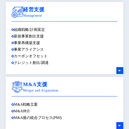
経営支援
Management
組織戦略/計画策定
新規事業創出支援
事業再構築支援
事業アライアンス
カーボンオフセット
クレジット創出/調達
M&A支援
Merger and Acquisition
M&A戦略立案
M&A仲介
M&A後の統合プロセス(PMI)