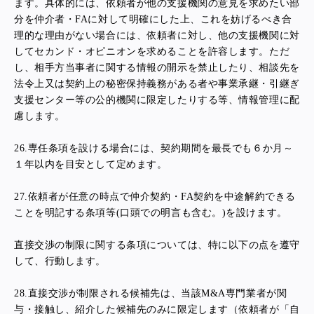
ます。具体的には、依頼者が他の支援機関の意見を求めたい部
分を仲介者・FAに対して明確にした上、これを妨げるべき合
理的な理由がない場合には、依頼者に対し、他の支援機関に対
してセカンド・オピニオンを求めることを許容します。ただ
し、相手方当事者に関する情報の開示を禁止したり、相談先を
法令上又は契約上の秘密保持義務がある者や事業承継・引継ぎ
支援センター等の公的機関に限定したりする等、情報管理に配
慮します。
26.
専任条項を設ける場合には、契約期間を最長でも６か月～
１年以内を目安として定めます。
27.
依頼者が任意の時点で仲介契約・FA契約を中途解約できる
ことを明記する条項等(口頭での明言も含む。)を設けます。
直接交渉の制限に関する条項については、特に以下の点を遵守
して、行動します。
28.
直接交渉が制限される候補先は、当該M&A専門業者が関
与・接触し、紹介した候補先のみに限定します（依頼者が「自