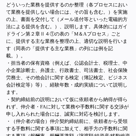
どういった業務を提供するのか整理（各プロセスにおい
て業務を提供しない場合には、その旨も含む。）を実施
の上、書面を交付して（メール送付等といった電磁的方
法による提供を含む。）、説明します。
具体的にはガイ
ドライン第２章Ⅱ４①の表の「M＆Aプロセス」ごと
に、提供する主な業務を整理の上、適切な説明を行いま
す（同表の「提供する主な業務」の列には例を記
載。）。
・担当者の保有資格（例えば、公認会計士、税理士、中
小企業診断士、弁護士、行政書士、司法書士、社会保険
労務士、その他会計に関する検定（簿記検定、ビジネス
会計検定等）等）、経験年数・成約実績について説明し
ます。
・契約締結前の説明において仮に依頼者から納得が得ら
れず、仲介者・FAに対して業務や手数料に関する交渉が
申し入れられた場合には、誠実に対応を検討します。
・（仲介者の場合）仲介契約締結前に、依頼者から受領
する手数料に関する事項に加えて、相手方の手数料に関
する事項（報酬率、報酬基準額（譲渡額/純資産/移動総資