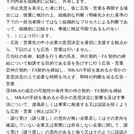
その内容を組織的に記録し、共有します。
・停止意思を表示した者に対し、仮に広告・営業を再開する場
合には、慎重に検討の上、組織的な判断（明確化された基準の
下での一担当者限りではなく組織的なプロセスによる判断であ
って、組織的に記録され、事後に検証可能であるものをい
う。）により行います。
・広告・営業先の中小企業の意思決定を適切に支援する観点か
ら、下記のような広告・営業は行いません。
①当社の名称、勧誘を行う者の氏名、仲介契約・FA 契約の締
結について勧誘する目的である旨を告げずに行う広告・営業
②仲介契約・FA契約を締結し、M&Aの手続を進めるか否かの
意思決定の上で必要な時間を与えず、即時の判断を迫る広告・
営業
③M&A
の成立の可能性や条件等の仲介契約・FA契約を締結
し、M&Aの手続を進めるか否かの意思決定に影響を及ぼす事
項について、虚偽若しくは事実に相違する又は誤認を招くよう
な広告・営業（例えば以下）
・譲り受け（譲り渡し）の意向が無い企業若しくはその意向を
確認していない企業又は実際には存在しない企業に関して、譲
り受け（譲り渡し）の意向があると偽り又はそのように誤認さ