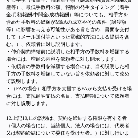
産等）、最低手数料の額、報酬の発生タイミング（着手
金/月額報酬/中間金/成功報酬）等についても、相手方を
含めた手数料の総額がM&Aの成立やその条件（譲渡額
等）に影響を与える可能性がある旨も含め、書面を交付
して（メール送付等といった電磁的方法による提供を含
む。）、依頼者に対し説明します。
・仲介契約締結前に説明した相手方の手数料を増額する
場合には、増額の内容を依頼者に対し開示します。
・依頼者の手数料を減額する場合には、当初説明した相
手方の手数料を増額していない旨を依頼者に対して改め
て説明します。
・（FAの場合）相手方を支援するFAから支払を受ける場
合には、支払額や支払の名目、支払時期について依頼者
に対し説明します。
12.
上記10,11の説明は、契約を締結する権限を有する者
（個人の場合には、当該個人。法人の場合には、代表者
又は契約締結について委任を受けた者。）に対し行いま