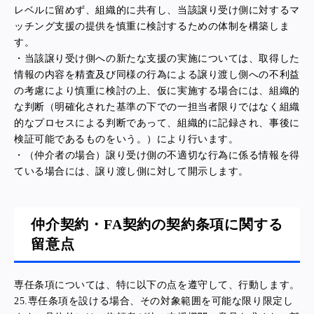
レベルに留めず、組織的に共有し、当該譲り受け側に対するマ
ッチング支援の提供を慎重に検討するための体制を構築しま
す。
・当該譲り受け側への新たな支援の実施については、取得した
情報の内容を精査及び同様の行為による譲り渡し側への不利益
の考慮により慎重に検討の上、仮に実施する場合には、組織的
な判断（明確化された基準の下での一担当者限りではなく組織
的なプロセスによる判断であって、組織的に記録され、事後に
検証可能であるものをいう。）により行います。
・（仲介者の場合）譲り受け側の不適切な行為に係る情報を得
ている場合には、譲り渡し側に対して開示します。
仲介契約・FA契約の契約条項に関する
留意点
専任条項については、特に以下の点を遵守して、行動します。
25.
専任条項を設ける場合、その対象範囲を可能な限り限定し