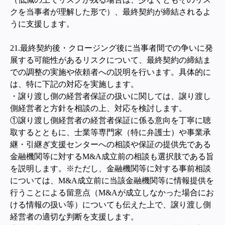
クを当事者が理解した形で）、最終契約が締結されるよ
うに支援します。
21.
最終契約後・クロージング後に当事者間での争いに発
展する可能性があるリスクについて、最終契約の締結ま
での調整の実施や依頼者への説明を行います。具体的に
は、特に下記の対応を実施します。
・譲り渡し側の経営者保証の扱いに関しては、譲り渡し
側経営者と方針を相談の上、対応を検討します。
①譲り渡し側経営者の経営者保証に係る意向を丁寧に聴
取するとともに、士業等専門家（特に弁護士）や事業承
継・引継ぎ支援センターへの相談や保証の提供先である
金融機関等に対するM&A成立前の相談も選択肢である旨
を説明します。
※
ただし、金融機関等に対する事前相談
については、M&A成立前に当該金融機関等に情報提供を
行うことによる留意点（M&Aが成立しなかった場合にお
ける情報の扱い等）についても伝えた上で、譲り渡し側
経営者の適切な判断を支援します。