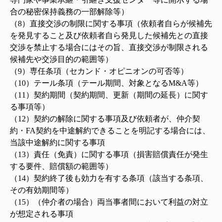
合の秘密保持義務の一部解除等）
（8）直接交渉の制限に関する事項（依頼者自らが候補先
を発見すること及び依頼者自ら発見した候補先との直接
交渉を禁止する場合にはその旨、直接交渉が制限される
候補先や交渉目的の範囲等）
（9）
専任条項（セカンド・オピニオンの可否等）
（10）テール条項（テール期間、対象となるM&A等）
（11）契約期間（契約期間、更新（期間の延長）に関す
る事項等）
（12）契約の解除に関する事項及び依頼者が、仲介契
約・FA契約を中途解約できることを明記する場合には、
当該中途解約に関する事項
（13）責任（免責）に関する事項（損害賠償責任が発生
する要件、賠償額の範囲等）
（14）契約終了後も効力を有する条項（該当する条項、
その有効期間等）
（15）（仲介者の場合）
両当事者間において利益の対立
が想定される事項