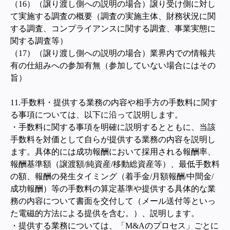
（16）（譲り渡し側への説明の場合）譲り受け側に対し
て実施する調査の概要（調査の実施主体、財務状況に関
する調査、コンプライアンスに関する調査、事業実態に
関する調査等）
（17）（譲り渡し側への説明の場合）業界内での情報共
有の仕組みへの参加有無（参加していない場合にはその
旨）
11.
手数料・提供する業務の内容や相手方の手数料に関す
る事項については、以下に沿って説明します。
・手数料に関する事項を明確に説明するとともに、当該
手数料を対価として自らが提供する業務の内容を説明し
ます。
具体的には成功報酬において採用される報酬率、
報酬基準額（譲渡額/純資産/移動総資産等）、最低手数料
の額、報酬の発生タイミング（着手金/月額報酬/中間金/
成功報酬）等の手数料の算定基準や提供する具体的な業
務の内容について書面を交付して（メール送付等といっ
た電磁的方法による提供を含む。）、説明します。
・提供する業務については、「M&Aのプロセス」ごとに