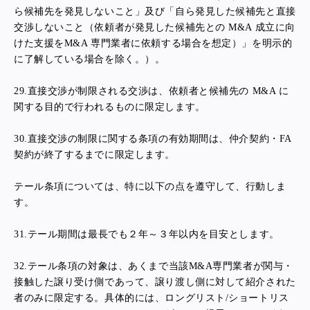
ら候補先を発見しないこと」及び「自ら発見した候補先と直接
交渉しないこと（依頼者が発見した候補先との M&A 成立に向
けた支援をM&A 専門業者に依頼する場合を想定）」を明示的
に了解している場合を除く。）。
29.
直接交渉が制限される交渉は、依頼者と候補先の M&A に
関する目的で行われるものに限定します。
30.
直接交渉の制限に関する条項の有効期間は、仲介契約・FA
契約が終了するまでに限定します。
テール条項については、特に以下の点を遵守して、行動しま
す。
31.
テール期間は最長でも２年～３年以内を目安とします。
32.
テール条項の対象は、あくまで当該M&A専門業者が関与・
接触した譲り受け側であって、譲り渡し側に対して紹介された
者のみに限定する。
具体的には、ロングリスト/ショートリス