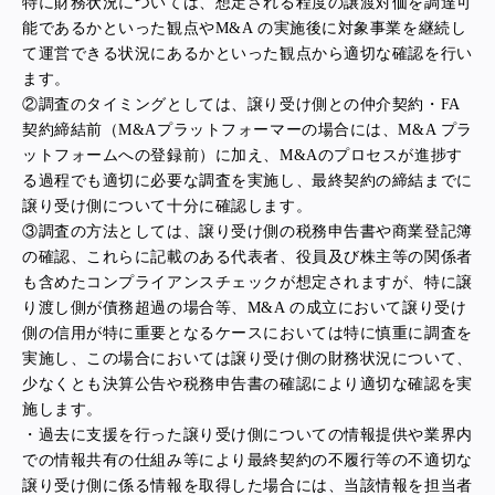
特に財務状況については、想定される程度の譲渡対価を調達可
能であるかといった観点やM&A の実施後に対象事業を継続し
て運営できる状況にあるかといった観点から適切な確認を行い
ます。
②調査のタイミングとしては、譲り受け側との仲介契約・FA
契約締結前（M&Aプラットフォーマーの場合には、M&A プラ
ットフォームへの登録前）に加え、M&Aのプロセスが進捗す
る過程でも適切に必要な調査を実施し、最終契約の締結までに
譲り受け側について十分に確認します。
③調査の方法としては、譲り受け側の税務申告書や商業登記簿
の確認、これらに記載のある代表者、役員及び株主等の関係者
も含めたコンプライアンスチェックが想定されますが、特に譲
り渡し側が債務超過の場合等、M&A の成立において譲り受け
側の信用が特に重要となるケースにおいては特に慎重に調査を
実施し、この場合においては譲り受け側の財務状況について、
少なくとも決算公告や税務申告書の確認により適切な確認を実
施します。
・過去に支援を行った譲り受け側についての情報提供や業界内
での情報共有の仕組み等により最終契約の不履行等の不適切な
譲り受け側に係る情報を取得した場合には、当該情報を担当者