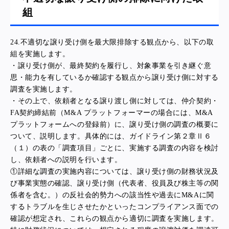
組
24.
不適切な譲り受け側を最大限排除する観点から、以下の取
組を実施します。
・譲り受け側が、最終契約を履行し、対象事業を引き継ぐ意
思・能力を有しているか確認する観点から譲り受け側に対する
調査を実施します。
・その上で、依頼者となる譲り渡し側に対しては、仲介契約・
FA契約締結前（M&A プラットフォーマーの場合には、M&A
プラットフォームへの登録前）に、譲り受け側の調査の概要に
ついて、説明します。具体的には、ガイドライン第２章Ⅱ６
（１）の表の「調査項目」ごとに、実施する調査の内容を検討
し、依頼者への説明を行います。
①詳細な調査の実施内容については、譲り受け側の財務状況及
び事業実態の確認、譲り受け側（代表者、役員及び株主等の関
係者を含む。）の反社会的勢力への該当性や過去にM&Aに関
するトラブルを生じさせたかといったコンプライアンス面での
確認が想定され、これらの観点から適切に調査を実施します。