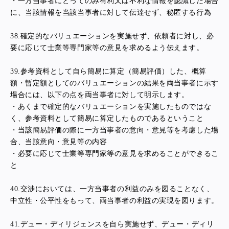
・一方当事者にとってのみ有利又は不利な情報を認識した場合
に、当該情報を当該当事者に対して伝達せず、秘匿する行為
38.
確定的なバリュエーションを実施せず、依頼者に対し、必
要に応じて士業等専門家等の意見を求めるよう伝えます。
39.
参考資料として自ら簡易に算定（簡易評価）した、概算
額・暫定額としてのバリュエーションの結果を両当事者に示す
場合には、以下の点を両当事者に対して明示します。
・あくまで確定的なバリュエーションを実施したものではな
く、参考資料として簡易に算定したものであるということ
・当該簡易評価の際に一方当事者の意向・意見等を考慮した場
合、当該意向・意見等の内容
・必要に応じて士業等専門家等の意見を求めることができるこ
と
40.
交渉においては、一方当事者の利益のみを図ることなく、
中立性・公平性をもって、両当事者の利益の実現を図ります。
41.
デュー・ディリジェンスを自ら実施せず、デュー・ディリ