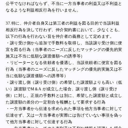
公平でなければならず、不当に一方当事者の利益又は不利益と
なるような利益相反行為を行いません。
37.
特に、仲介者自身又は第三者の利益を図る目的で当該利益
相反行為を決して行わず、仲介契約書において、少なくとも、
以下の行為を行わない旨を仲介者の義務として定めます。
・譲り受け側から追加で手数料を取得し、当該譲り受け側に便
宜を図る行為（当事者のニーズに反したマッチングの優先的実
施又は不当に低額な譲渡価額への誘導等）
・リピーターとなる依頼者を優遇し、当該依頼者に便宜を図る
行為（当事者のニーズに反したマッチングの優先的実施又は不
当に低額な譲渡価額への誘導等）
・譲り渡し側（譲り受け側）の希望した譲渡額よりも高い（低
い）譲渡額でM＆A が成立した場合、譲り渡し側（譲り受け
側）に対し、正規の手数料とは別に、希望した譲渡額と成立し
た譲渡額の差分の一定割合を報酬として要求する行為
・一方当事者から伝達を求められた事項を他方当事者に対して
伝達せず、又は一方当事者が実際には告げていない事項を偽っ
て他方当事者に対して伝達する行為