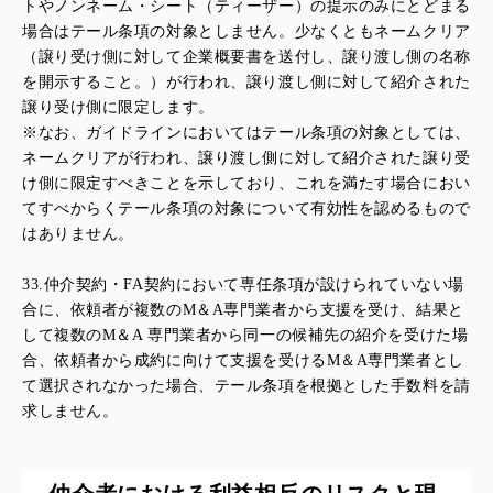
トやノンネーム・シート（ティーザー）の提示のみにとどまる
場合はテール条項の対象としません。少なくともネームクリア
（譲り受け側に対して企業概要書を送付し、譲り渡し側の名称
を開示すること。）が行われ、譲り渡し側に対して紹介された
譲り受け側に限定します。
※
なお、ガイドラインにおいてはテール条項の対象としては、
ネームクリアが行われ、譲り渡し側に対して紹介された譲り受
け側に限定すべきことを示しており、これを満たす場合におい
てすべからくテール条項の対象について有効性を認めるもので
はありません。
33.
仲介契約・FA契約において専任条項が設けられていない場
合に、依頼者が複数のM＆A専門業者から支援を受け、結果と
して複数のM＆A 専門業者から同一の候補先の紹介を受けた場
合、依頼者から成約に向けて支援を受けるM＆A専門業者とし
て選択されなかった場合、テール条項を根拠とした手数料を請
求しません。