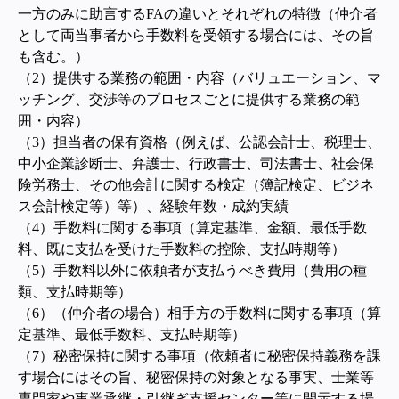
一方のみに助言するFAの違いとそれぞれの特徴（仲介者
として両当事者から手数料を受領する場合には、その旨
も含む。）
（2）提供する業務の範囲・内容
（バリュエーション、マ
ッチング、交渉等のプロセスごとに提供する業務の範
囲・内容）
（3）担当者の保有資格（例えば、公認会計士、税理士、
中小企業診断士、弁護士、行政書士、司法書士、社会保
険労務士、その他会計に関する検定（簿記検定、ビジネ
ス会計検定等）等）、経験年数・成約実績
（4）手数料に関する事項（算定基準、金額、最低手数
料、既に支払を受けた手数料の控除、支払時期等）
（5）手数料以外に依頼者が支払うべき費用（費用の種
類、支払時期等）
（6）（仲介者の場合）相手方の手数料に関する事項（算
定基準、最低手数料、支払時期等）
（7）秘密保持に関する事項（依頼者に秘密保持義務を課
す場合にはその旨、秘密保持の対象となる事実、士業等
専門家や事業承継・引継ぎ支援センター等に開示する場