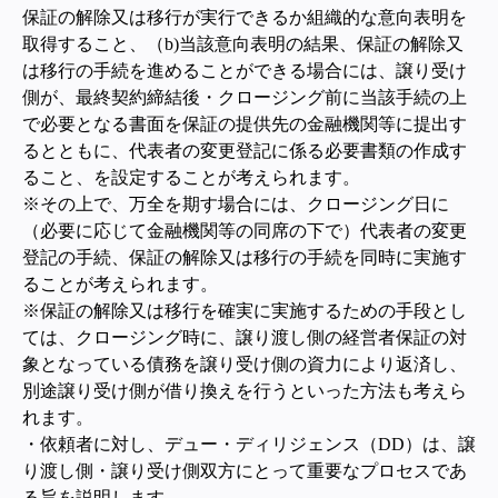
保証の解除又は移行が実行できるか組織的な意向表明を
取得すること、（b)当該意向表明の結果、保証の解除又
は移行の手続を進めることができる場合には、譲り受け
側が、最終契約締結後・クロージング前に当該手続の上
で必要となる書面を保証の提供先の金融機関等に提出す
るとともに、代表者の変更登記に係る必要書類の作成す
ること、を設定することが考えられます。
※その上で、万全を期す場合には、クロージング日に
（必要に応じて金融機関等の同席の下で）代表者の変更
登記の手続、保証の解除又は移行の手続を同時に実施す
ることが考えられます。
※保証の解除又は移行を確実に実施するための手段とし
ては、クロージング時に、譲り渡し側の経営者保証の対
象となっている債務を譲り受け側の資力により返済し、
別途譲り受け側が借り換えを行うといった方法も考えら
れます。
・依頼者に対し、デュー・ディリジェンス（DD）は、譲
り渡し側・譲り受け側双方にとって重要なプロセスであ
る旨を説明します。