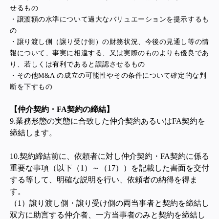
せるもの
・譲渡額の水準について過大なバリュエーションを提示するも
の
・譲り渡し側（譲り受け側）の財務状況、今後の見通し等の情
報について、事実に相違する、又は実際のものよりも優良であ
り、若しくは有利であると誤認させるもの
・その他M&A の成立の可能性やその条件について確定的な判
断を下すもの
【仲介契約・FA契約の締結】
9.業務形態の実態に合致した仲介契約あるいはFA契約を
締結します。
10.
契約締結前に、依頼者に対し仲介契約・FA契約に係る
重要な事項（以下（1）～（17））を記載した書面を交付
する等して、明確な説明を行い、依頼者の納得を得ま
す。
（1）譲り渡し側・譲り受け側の両当事者と契約を締結し
双方に助言する仲介者、一方当事者のみと契約を締結し