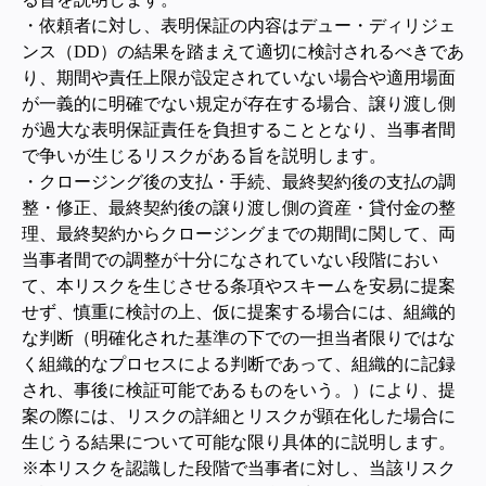
・依頼者に対し、表明保証の内容はデュー・ディリジェ
ンス（DD）の結果を踏まえて適切に検討されるべきであ
り、期間や責任上限が設定されていない場合や適用場面
が一義的に明確でない規定が存在する場合、譲り渡し側
が過大な表明保証責任を負担することとなり、当事者間
で争いが生じるリスクがある旨を説明します。
・クロージング後の支払・手続、最終契約後の支払の調
整・修正、最終契約後の譲り渡し側の資産・貸付金の整
理、最終契約からクロージングまでの期間に関して、両
当事者間での調整が十分になされていない段階におい
て、本リスクを生じさせる条項やスキームを安易に提案
せず、慎重に検討の上、仮に提案する場合には、組織的
な判断（明確化された基準の下での一担当者限りではな
く組織的なプロセスによる判断であって、組織的に記録
され、事後に検証可能であるものをいう。）により、提
案の際には、リスクの詳細とリスクが顕在化した場合に
生じうる結果について可能な限り具体的に説明します。
※
本リスクを認識した段階で当事者に対し、当該リスク