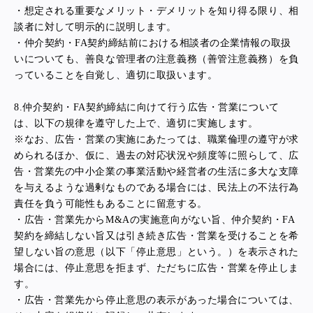
・
想定される重要なメリット・デメリットを知り得る限り、相
談者に対して明示的に説明します。
・仲介契約・FA契約締結前における相談者の企業情報の取扱
いについても、善良な管理者の注意義務（善管注意義務）を負
っていることを自覚し、適切に取扱います。
8.
仲介契約・FA契約締結に向けて行う広告・営業について
は、以下の規律を遵守した上で、適切に実施します。
※
なお、広告・営業の実施にあたっては、職業倫理の遵守が求
められるほか、仮に、過去の対応状況や頻度等に照らして、広
告・営業先の中小企業の事業活動や経営者の生活に多大な支障
を与えるような過剰なものである場合には、民法上の不法行為
責任を負う可能性もあることに留意する。
・広告・営業先からM&Aの実施意向がない旨、仲介契約・FA
契約を締結しない旨又は引き続き広告・営業を受けることを希
望しない旨の意思（以下「停止意思」という。）を表示された
場合には、停止意思を拒まず、ただちに広告・営業を停止しま
す。
・広告・営業先から停止意思の表示があった場合については、