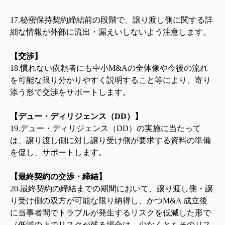
17.
秘密保持契約締結前の段階で、譲り渡し側に関する詳
細な情報が外部に流出・漏えいしないよう注意します。
【交渉】
18.慣れない依頼者にも中小M&Aの全体像や今後の流れ
を可能な限り分かりやすく説明すること等により、寄り
添う形で交渉をサポートします。
【デュー・ディリジェンス（DD）】
19.デュー・ディリジェンス（DD）の実施に当たって
は、譲り渡し側に対し譲り受け側が要求する資料の準備
を促し、サポートします。
【最終契約の交渉・締結】
20.最終契約の締結までの期間において、譲り渡し側・譲
り受け側の双方が可能な限り納得し、かつM&A 成立後
に当事者間でトラブルが発生するリスクを低減した形で
（低減の上でリスクが残る場合は、少なくともそのリス