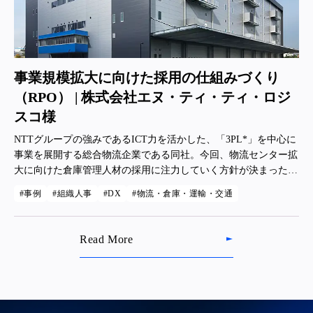
事業規模拡大に向けた採用の仕組みづくり
（RPO） | 株式会社エヌ・ティ・ティ・ロジ
スコ様
NTTグループの強みであるICT力を活かした、「3PL*」を中心に
事業を展開する総合物流企業である同社。今回、物流センター拡
大に向けた倉庫管理人材の採用に注力していく方針が決まった
が、人事担当が1名しかおらず、他業務も兼任していたため採用
事例
組織人事
DX
物流・倉庫・運輸・交通
オペレーションが捌き切れていなかった。 *荷主の物流業界を
「一括して」受託する事業のこと。
Read More