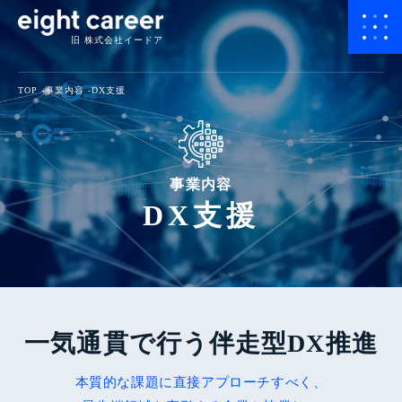
旧 株式会社イードア
TOP
事業内容
DX支援
事業内容
DX支援
一気通貫で行う伴走型DX推進
本質的な課題に直接アプローチすべく、