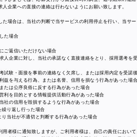
求人企業への直接の連絡は行わないようにお願い致します。
した場合は、当社の判断で当サービスの利用停止を行い、当サー
反した場合
絡にご返信いただけない場合
けた求人企業に対し、当社の承諾なく直接連絡をとり、採用選考を
は選考試験・面接を事前の連絡なく欠席し、または採用内定を受諾
不利益を与える行為、または名誉、信用を損なう行為があった場
令または公序良俗に反する行為があった場合
、営利を目的とする情報提供活動行為があった場合
は当社の信用を毀損するような行為があった場合
望を繰り返し行った場合
により当社が不適切と判断する行為があった場合
利用者様に通知致しますが、ご利用者様は、自己の責任において