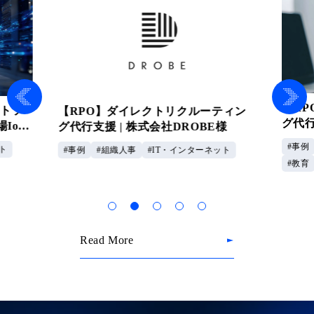
【R
ウトソ
【RPO】ダイレクトリクルーティン
グ代行
IoT
グ代行支援 | 株式会社DROBE様
企業
事例
ト
事例
組織人事
IT・インターネット
教育
Read More