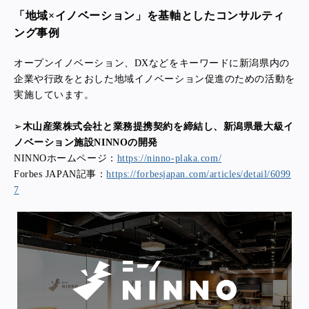
「地域×イノベーション」を基軸としたコンサルティ
ング事例
オープンイノベーション、DXなどをキーワードに新潟県内の
企業や行政をとおした地域イノベーション促進のための活動を
実施しています。
➢
木山産業株式会社と業務提携契約を締結し、新潟県最大級イ
ノベーション施設NINNOの開発
NINNOホームページ：
https://ninno-plaka.com/
Forbes JAPAN記事：
https://forbesjapan.com/articles/detail/6099
7