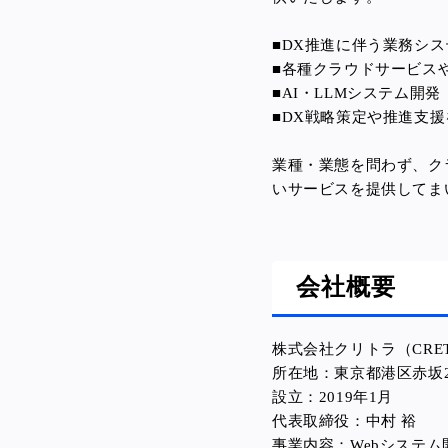
■DX推進に伴う業務シ
■各種クラウドサービス
■AI・LLMシステム開発
■
DX戦略策定や推進支
業種・業態を問わず、ク
いサービスを提供してま
会社概要
株式会社クリトラ
（CRET
所在地：
東京都港区赤坂2
設立：
2019年1月
代表取締役：
中村 裕
事業内容：
Webシステム