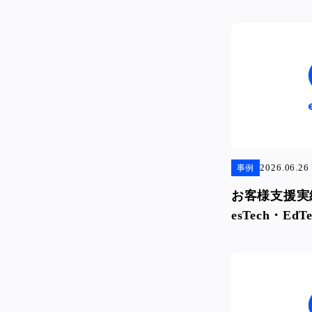
様〜
2026.06.26
事例
お客様支援実績
esTech・E
様〜