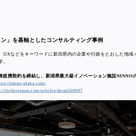
ョン」を基軸としたコンサルティング事例
、DXなどをキーワードに新潟県内の企業や行政をとおした地域
す。
務提携契約を締結し、新潟県最大級イノベーション施設NINNO
tps://ninno-plaka.com/
s://forbesjapan.com/articles/detail/60997