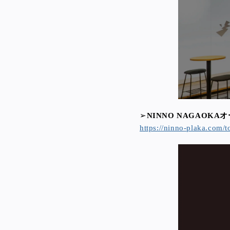
➢
NINNO NAGAOK
https://ninno-plaka.com/t