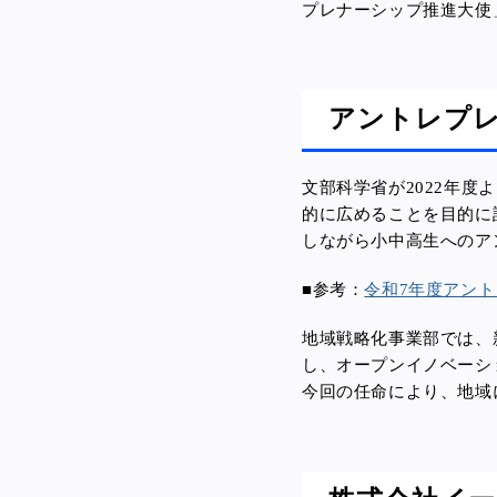
プレナーシップ推進大使
アントレプ
文部科学省が2022年
的に広めることを目的に
しながら
小中高生へのア
■参考：
令和7年度アン
地域戦略化事業部では、
し、
オープンイノベーシ
今回の任命により、地域