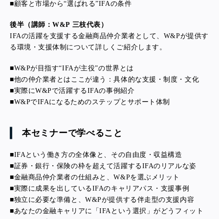
■
顧客と市場から“選ばれる”IFAの条件
後半（講師：W&P 三枝代表）
IFAの活躍を支援する金融商品仲介業者として、W&Pが提供す
る環境・支援体制について詳しくご紹介します。
■
W&Pが目指す“IFAが主役”の世界とは
■
他の仲介業者とはここが違う：具体的な支援・制度・文化
■
実際にW&Pで活躍するIFAの事例紹介
■
W&PでIFAになるためのステップとサポート体制
本セミナーで学べること
■
IFAという働き方の全体像と、その自由度・収益構造
■
証券・銀行・保険の枠を超えて活躍するIFAのリアルな姿
■
金融商品仲介業者の仕組みと、W&Pを選ぶメリット
■
実際に成果を出しているIFAのキャリアパス・支援事例
■
独立に必要な準備と、W&Pが提供する伴走型の支援内容
■
あなたの金融キャリアに「IFAという選択」がどうフィット