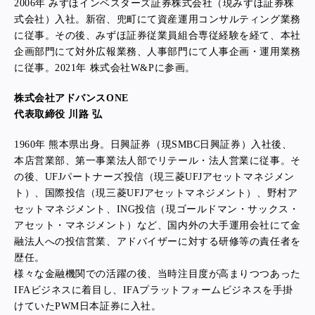
2006年 みずほインベスターズ証券株式会社（現みずほ証券株
式会社）入社。新宿、兜町にて資産運用コンサルティング業務
に従事。その後、みずほ証券従業員組合専従経験を経て、本社
企画部門にて対外広報業務、人事部門にて人事企画・運用業務
に従事。2021年 株式会社W&Pに参画。
株式会社アドバンスONE
代表取締役 川路 弘
1960年 熊本県出身。日興証券（現SMBC日興証券）入社後、
本店営業部、第一事業法人部でリテール・法人営業に従事。そ
の後、UFJパートナーズ投信（現三菱UFJアセットマネジメン
ト）、国際投信（現三菱UFJアセットマネジメント）、野村ア
セットマネジメント、ING投信（現ゴールドマン・サックス・
アセット・マネジメント）など、国内外の大手運用会社にて金
融法人への投信営業、アドバイザーに対する研修等の責任者を
歴任。
様々な金融機関での活躍の後、当時注目度が高まりつつあった
IFAビジネスに着目し、IFAプラットフォームビジネスを手掛
けていたPWM日本証券に入社。