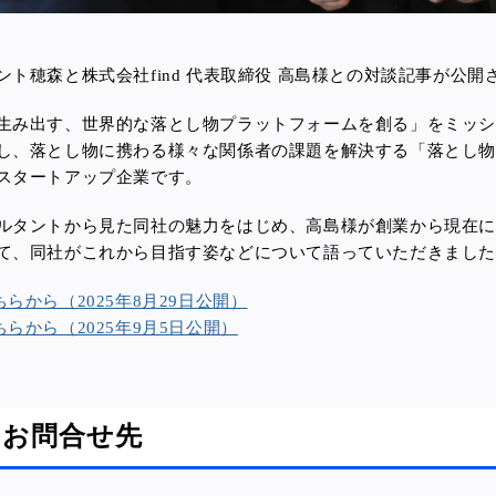
ント
穂森
と
株式会社find 代表取締役 高島様との対談記事が公
生み出す、世界的な落とし物プラットフォームを創る」をミッ
し、
落とし物に携わる様々な関係者の課題を解決する
「落とし物
スタートアップ企業です。
ルタントから見た同社の魅力をはじめ、高島様が創業から現在
て、同社がこれから目指す姿などについて語っていただきまし
らから（2025年8月29日公開）
らから（2025年9月5日公開）
のお問合せ先