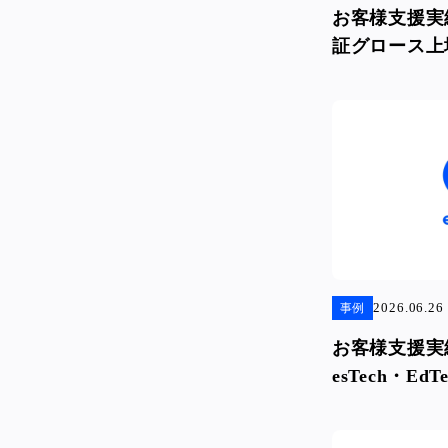
お客様支援実
証グロース上
様〜
2026.06.26
事例
お客様支援実績
esTech・E
様〜