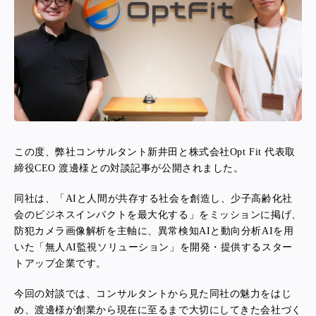
この度、
弊社コンサルタント新井田
と
株式会社Opt Fit 代表取
締役CEO 渡邊様との対談記事が公開されました。
同社は、
「
AIと人間が共存する社会を創造し、
少子高齢化社
会のビジネスインパクトを最大化する
」をミッションに掲げ、
防犯カメラ画像解析を主軸に、異常検知AIと動向分析AIを用
いた
「無人AI監視ソリューション」を開発・提供するスター
トアップ企業です。
今回の対談では、コンサルタントから見た同社の魅力をはじ
め、
渡邊
様が創業から現在に至るまで大切にしてきた会社づく