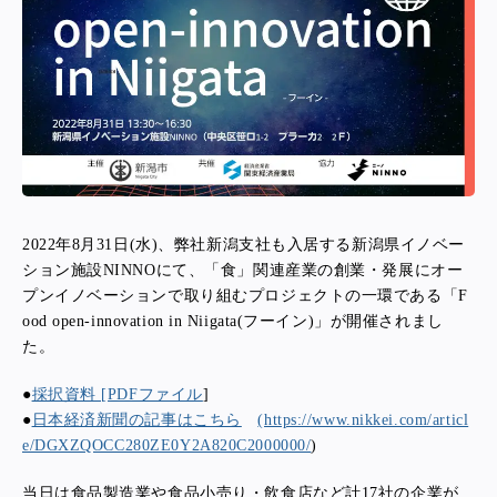
2022年8月31日(水)、弊社新潟支社も入居する新潟県イノベー
ション施設NINNOにて、「食」関連産業の創業・発展にオー
プンイノベーションで取り組むプロジェクトの一環である「F
ood open-innovation in Niigata(フーイン)」が開催されまし
た。
●
採択資料 [PDFファイル
]
●
日本経済新聞の記事はこちら
(https://www.nikkei.com/articl
e/DGXZQOCC280ZE0Y2A820C2000000/
)
当日は食品製造業や食品小売り・飲食店など計17社の企業が