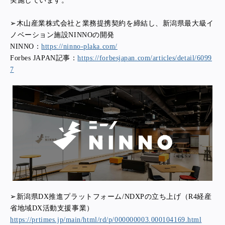
実施しています。
➢木山産業株式会社と業務提携契約を締結し、新潟県最大級イ
ノベーション施設NINNOの開発
NINNO：
https://ninno-plaka.com/
Forbes JAPAN記事：
https://forbesjapan.com/articles/detail/6099
7
➢新潟県DX推進プラットフォーム/NDXPの立ち上げ（R4経産
省地域DX活動支援事業）
https://prtimes.jp/main/html/rd/p/000000003.000104169.html