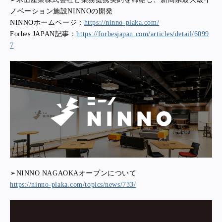
ノベーション施設NINNOの開発
NINNOホームページ：
https://ninno-plaka.com/
Forbes JAPAN記事：
https://forbesjapan.com/articles/detail/6099
7
➢NINNO NAGAOKAオープンについて
https://ninno-plaka.com/topics/news/733/