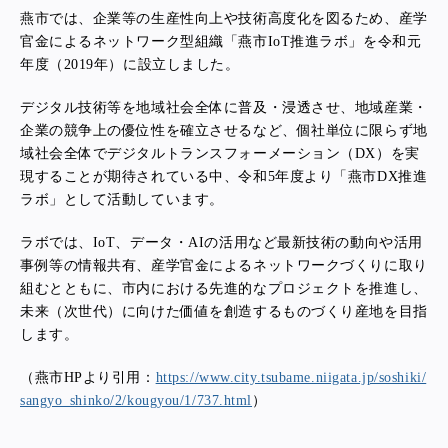
燕市では、企業等の生産性向上や技術高度化を図るため、産学
官金によるネットワーク型組織「燕市IoT推進ラボ」を令和元
年度（2019年）に設立しました。
デジタル技術等を地域社会全体に普及・浸透させ、地域産業・
企業の競争上の優位性を確立させるなど、個社単位に限らず地
域社会全体でデジタルトランスフォーメーション（DX）を実
現することが期待されている中、令和5年度より「燕市DX推進
ラボ」として活動しています。
ラボでは、IoT、データ・AIの活用など最新技術の動向や活用
事例等の情報共有、産学官金によるネットワークづくりに取り
組むとともに、市内における先進的なプロジェクトを推進し、
未来（次世代）に向けた価値を創造するものづくり産地を目指
します。
（燕市HPより引用：
https://www.city.tsubame.niigata.jp/soshiki/
sangyo_shinko/2/kougyou/1/737.html
）