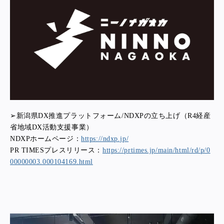
➢新潟県DX推進プラットフォーム/NDXPの立ち上げ（R4経産
省地域DX活動支援事業）
NDXPホームページ：
https://ndxp.jp/
PR TIMESプレスリリース：
https://prtimes.jp/main/html/rd/p/0
00000003.000104169.html