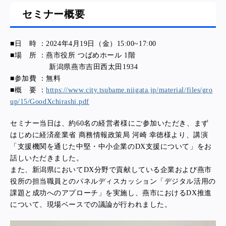
セミナー概要
■日 時 ：2024年4月19日（金）15:00~17:00
■場 所 ：燕市役所 つばめホール 1階
新潟県燕市吉田西太田1934
■参加費 ：無料
■概 要 ：
https://www.city.tsubame.niigata.jp/material/files/gro
up/15/GoodXchirashi.pdf
セミナー当日は、約60名の経営者様にご参加いただき、まず
はじめに経済産業省 商務情報政策局 河崎 幸徳様より、講演
「支援機関を通じた中堅・中小企業のDX支援について」をお
話しいただきました。
また、新潟県においてDX分野で貢献している企業および燕市
役所の担当職員とのパネルディスカッション「デジタル活用の
課題と成功へのアプローチ」を実施し、燕市におけるDX推進
について、現場ベースでの議論が行われました。