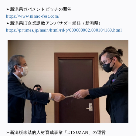
➢新潟県ガバメントピッチの開催
https://www.ninno-fest.com/
➢新潟県IT企業誘致アンバサダー就任（新潟県）
https://prtimes.jp/main/html/rd/p/000000002.000104169.html
➢新潟版未踏的人材育成事業「ETSUZAN」の運営