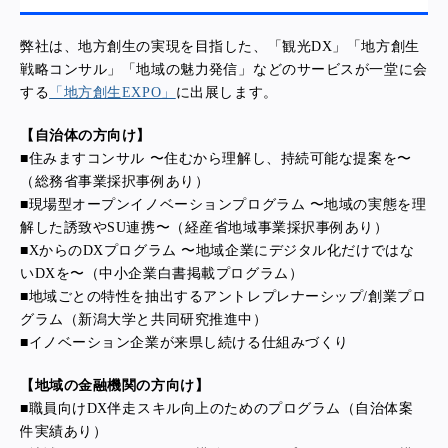
弊社は、地方創生の実現を目指した、「観光DX」「地方創生
戦略コンサル」「地域の魅力発信」などのサービスが一堂に会
する
「地方創生EXPO」
に出展します。
【自治体の方向け】
■住みますコンサル 〜住むから理解し、持続可能な提案を〜
（総務省事業採択事例あり）
■現場型オープンイノベーションプログラム 〜地域の実態を理
解した誘致やSU連携〜（経産省地域事業採択事例あり）
■XからのDXプログラム 〜地域企業にデジタル化だけではな
いDXを〜（中小企業白書掲載プログラム）
■地域ごとの特性を抽出するアントレプレナーシップ/創業プロ
グラム（新潟大学と共同研究推進中）
■イノベーション企業が来県し続ける仕組みづくり
【地域の金融機関の方向け】
■職員向けDX伴走スキル向上のためのプログラム（自治体案
件実績あり）