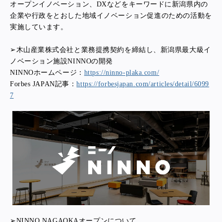
オープンイノベーション、DXなどをキーワードに新潟県内の
企業や行政をとおした地域イノベーション促進のための活動を
実施しています。
➢木山産業株式会社と業務提携契約を締結し、新潟県最大級イ
ノベーション施設NINNOの開発
NINNOホームページ：
https://ninno-plaka.com/
Forbes JAPAN記事：
https://forbesjapan.com/articles/detail/6099
7
➢NINNO NAGAOKAオープンについて