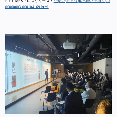
PR TIMESプレスリリース：
https://prtimes.jp/main/html/rd/p/0
00000003.000104169.html