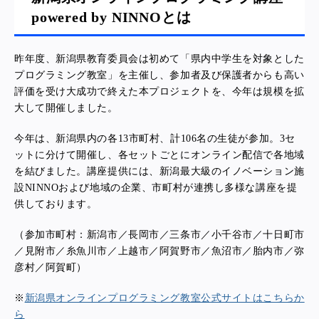
powered by NINNOとは
昨年度、新潟県教育委員会は初めて「県内中学生を対象とした
プログラミング教室」を主催し、参加者及び保護者からも高い
評価を受け大成功で終えた本プロジェクトを、今年は規模を拡
大して開催しました。
今年は、新潟県内の各13市町村、計106名の生徒が参加。3セ
ットに分けて開催し、各セットごとにオンライン配信で各地域
を結びました。講座提供には、新潟最大級のイノベーション施
設NINNOおよび地域の企業、市町村が連携し多様な講座を提
供しております。
（参加市町村：新潟市／長岡市／三条市／小千谷市／十日町市
／見附市／糸魚川市／上越市／阿賀野市／魚沼市／胎内市／弥
彦村／阿賀町）
※
新潟県オンラインプログラミング教室公式サイトはこちらか
ら