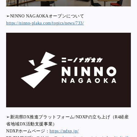
➢NINNO NAGAOKAオープンについて
https://ninno-plaka.com/topics/news/733/
➢新潟県DX推進プラットフォーム/NDXPの立ち上げ（R4経産
省地域DX活動支援事業）
NDXPホームページ：
https://ndxp.jp/