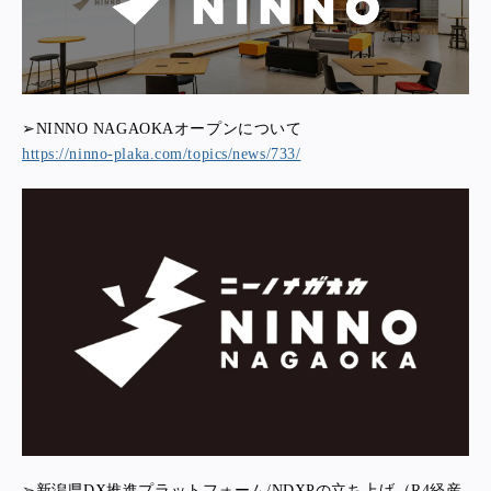
➢NINNO NAGAOKAオープンについて
https://ninno-plaka.com/topics/news/733/
➢新潟県DX推進プラットフォーム/NDXPの立ち上げ（R4経産