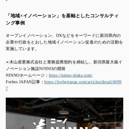
「地域×イノベーション」を基軸としたコンサルティ
ング事例
オープンイノベーション、DXなどをキーワードに新潟県内の
企業や行政をとおした地域イノベーション促進のための活動を
実施しています。
➢木山産業株式会社と業務提携契約を締結し、新潟県最大級イ
ノベーション施設NINNOの開発
NINNOホームページ：
https://ninno-plaka.com/
Forbes JAPAN記事：
https://forbesjapan.com/articles/detail/6099
7