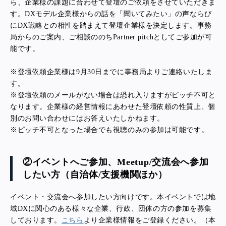
ら、企業様の課題に合わせて登壇のご依頼をさせていただきま
す。DXモデル企業様からの話を「聞いてみたい」の声ならび
にDX戦略との相性を踏まえて登壇企業様を決定します。事務
局からのご案内、ご相談ののちPartner pitchとしてご参加が可
能です。
※登壇依頼企業様は9月30日までに事務局よりご連絡いたしま
す。
※登壇依頼のメールがない場合は恐れ入りますがピッチ不可と
なります。企業様の経営情報にあわせた登壇依頼の性質上、個
別のお問い合わせにはお答えいたしかねます。
※ピッチ不可となった場合でも視聴のみの参加は可能です。
②イベントへご参加、Meetup/交流会へ参加
したい方
（自治体/支援機関ほか）
イベント・交流会へ参加したい方向けです。本イベントでは地
域DXに関心のある様々な企業、行政、団体の方の参加を募集
しております。
こちら
より企業様情報をご登録ください。
（本