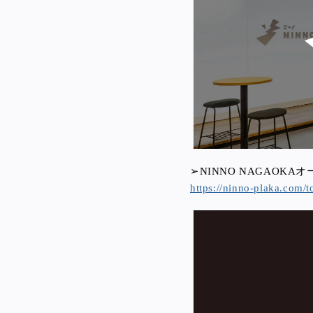
➢NINNO NAGAOKA
https://ninno-plaka.com/t