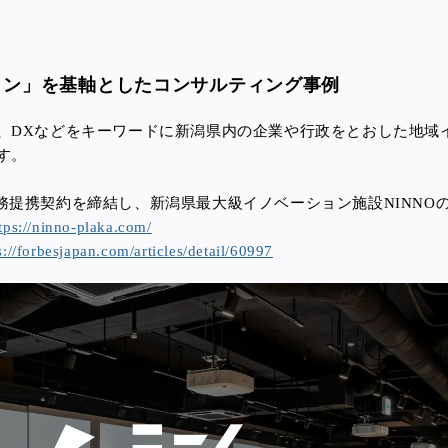
ョン」を基軸としたコンサルティング事例
、DXなどをキーワードに新潟県内の企業や行政をとおした地域
す。
務提携契約を締結し、新潟県最大級イノベーション施設NINNO
tps://ninno-plaka.com/
s://forbesjapan.com/articles/detail/60997