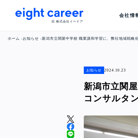
会社情
旧 株式会社イードア
ホーム
お知らせ
新潟市立関屋中学校 職業講和学習に、弊社地域戦略
2024.10.23
お知らせ
新潟市立関屋
コンサルタ