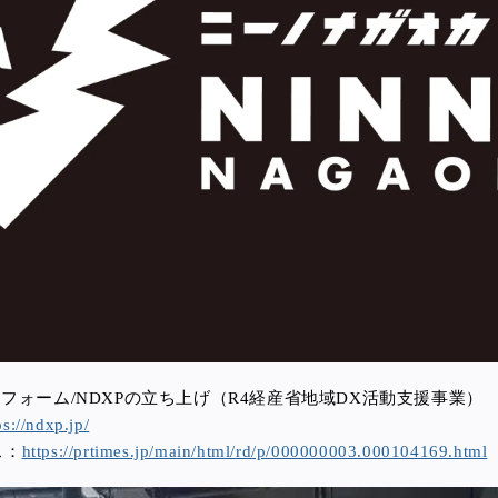
フォーム/NDXPの立ち上げ（R4経産省地域DX活動支援事業）
ps://ndxp.jp/
ス：
https://prtimes.jp/main/html/rd/p/000000003.000104169.html