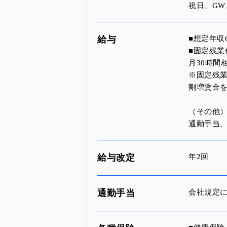
祝日、G
給与
■想定年収
■固定残業
月30時間
※固定残
割増賃金
（その他
通勤手当、
給与改定
年2回
通勤手当
会社規定