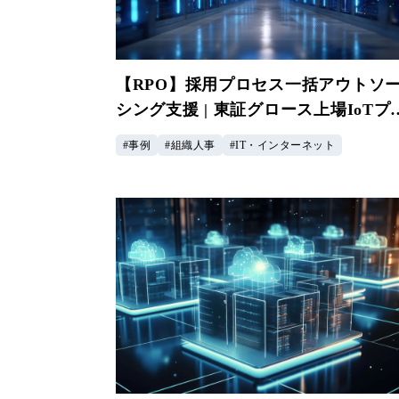
【RPO】採用プロセス一括アウトソ
シング支援 | 東証グロース上場IoTプ
ダクト企業様
事例
組織人事
IT・インターネット