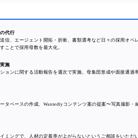
ス
ンの代行
ト送信、エージェント開拓・折衝、書類選考など日々の採用オペ
やすことで採用母数を最大化。
の実施
ーションに関する活動報告を週次で実施。母集団形成や面接通過
。
備
ータベースの作成、Wantedlyコンテンツ案の提案〜写真撮影
。
タイミングで、人材の定着率が上がらないというご相談をいただ