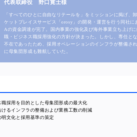
会社 代表取締役 野口寛士様
「すべてのひとに自由なリテールを」をミッションに掲げ、
ケットプレイスサービス「orosy」の開発・運営を行う同社
Aの資金調達が完了。国内事業の強化及び海外事業立ち上げに
職・ビジネス職採用強化の方針が決まった。しかし、専任と
不在であったため、採用オペレーションのインフラが整備さ
に母集団形成も難航していた。
ス職採用を目的とした母集団形成の最大化
おけるインフラの整備および業務工数の削減
の明文化と採用基準の
策定