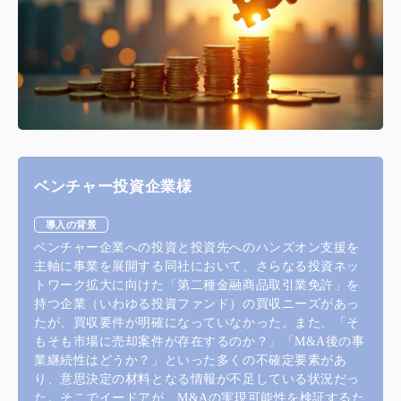
ベンチャー投資企業様
導入の背景
ベンチャー企業への投資と投資先へのハンズオン支援を
主軸に事業を展開する同社において、さらなる投資ネッ
トワーク拡大に向けた「第二種金融商品取引業免許」を
持つ企業（いわゆる投資ファンド）の買収ニーズがあっ
たが、買収要件が明確になっていなかった。また、「そ
もそも市場に売却案件が存在するのか？」「M&A後の事
業継続性はどうか？」といった多くの不確定要素があ
り、意思決定の材料となる情報が不足している状況だっ
た。そこでイードアが、M&Aの実現可能性を検証するた