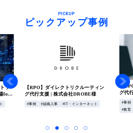
PICKUP
ピックアップ事例
【R
ウトソ
【RPO】ダイレクトリクルーティン
グ代行
IoT
グ代行支援 | 株式会社DROBE様
企業
事例
ト
事例
組織人事
IT・インターネット
教育