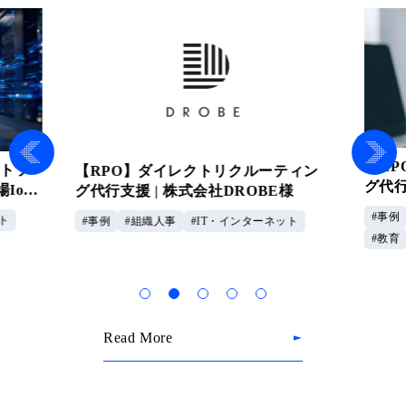
【R
ウトソ
【RPO】ダイレクトリクルーティン
グ代行
IoT
グ代行支援 | 株式会社DROBE様
企業
事例
ト
事例
組織人事
IT・インターネット
教育
Read More