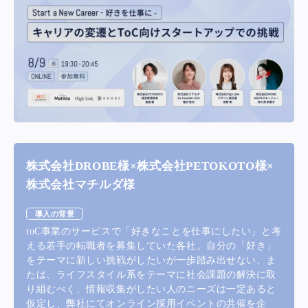
株式会社DROBE様×株式会社PETOKOTO様×
株式会社マチルダ様
導入の背景
toC事業のサービスで「好きなことを仕事にしたい」と考
える若手の転職者を募集していた各社。自分の「好き」
をテーマに新しい挑戦がしたいが一歩踏み出せない、ま
たは、ライフスタイル系をテーマに社会課題の解決に取
り組むべく、情報収集がしたい人のニーズは一定あると
仮定し、弊社にてオンライン採用イベントの共催を企