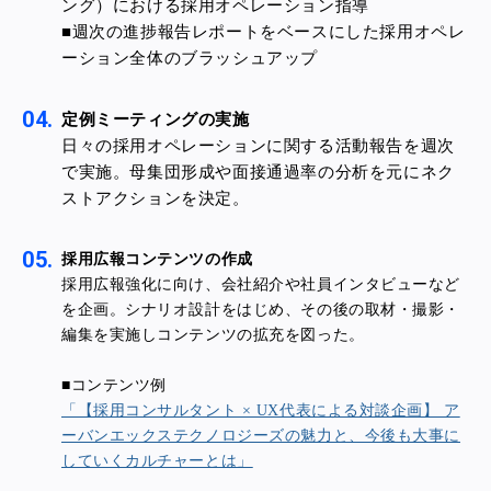
ング）における採用オペレーション指導
■週次の進捗報告レポートをベースにした採用オペレ
ーション全体のブラッシュアップ
定例ミーティングの実
施
日々の採用オペレーションに関する活動報告を週次
で実施。母集団形成や面接通過率の分析を元にネク
ストアクションを決定。
採用広報コンテンツの作
成
採用広報強化に向け、会社紹介や社員インタビューなど
を企画。シナリオ設計をはじめ、その後の取材・撮影・
編集を実施しコンテンツの拡充を図った。
■コンテンツ例
「【採用コンサルタント × UX代表による対談企画】 ア
ーバンエックステクノロジーズの魅力と、今後も大事に
していくカルチャーとは」