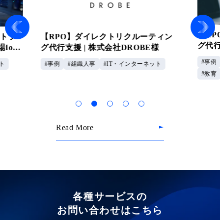
【R
ウトソ
【RPO】ダイレクトリクルーティン
グ代行
IoT
グ代行支援 | 株式会社DROBE様
企業
事例
ト
事例
組織人事
IT・インターネット
教育
Read More
各種サービスの
お問い合わせはこちら