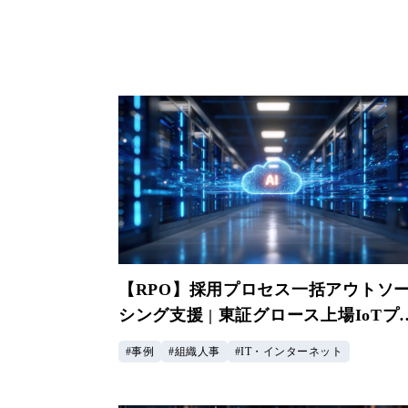
【RPO】採用プロセス一括アウトソ
シング支援 | 東証グロース上場IoTプ
ダクト企業様
事例
組織人事
IT・インターネット