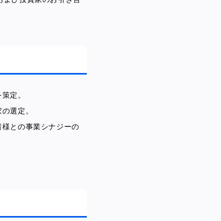
を策定。
家の選定。
者様との事業シナジーの