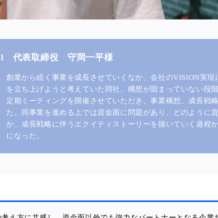
ell 代表取締役 守岡一平様
創業から続く事業を成長させていくなか、会社のVISION実
を立ち上げようと考えていた同社。構想が固まっていない段
定期ミーティングを開催させていただき、事業構想、成長戦
た。同事業を進める上では資金面に問題があり、どのように
か、成長戦略に伴うエクイティストーリーを描いていく過程
になった。
営者の考え方に共感し、資金面以外でも強力なパートナーとなる企