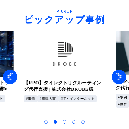
PICKUP
ピックアップ事例
【R
ウトソ
【RPO】ダイレクトリクルーティン
グ代行
IoT
グ代行支援 | 株式会社DROBE様
企業
事例
ト
事例
組織人事
IT・インターネット
教育